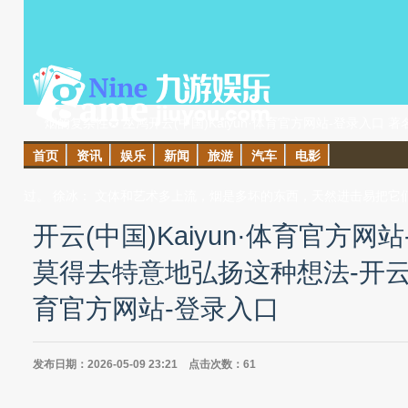
烟的复杂性✪ 巫鸿开云(中国)Kaiyun·体育官方网站-登录入
首页
资讯
娱乐
新闻
旅游
汽车
电影
强。但是对它的倡导容易简短化，比如说不是好等于不好，问题
过。 徐冰： 文体和艺术多上流，烟是多坏的东西，天然进击易把
开云(中国)Kaiyun·体育官方
莫得去特意地弘扬这种想法-开云「
育官方网站-登录入口
发布日期：2026-05-09 23:21 点击次数：61