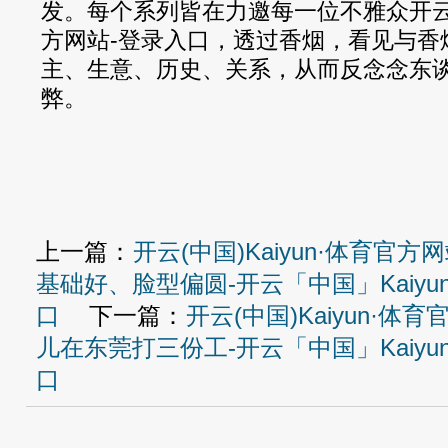
发。每个系列皆在力邀每一位不雅众开云(中
方网站-登录入口，透过香烟，看见与香
主、生意、历史、关系，从而反念念东
弊。
上一篇：
开云(中国)Kaiyun·体育官
基础好、脸型偏圆-开云「中国」Kaiyu
口
下一篇：
开云(中国)Kaiyun·
儿在东莞打三份工-开云「中国」Kaiyu
口