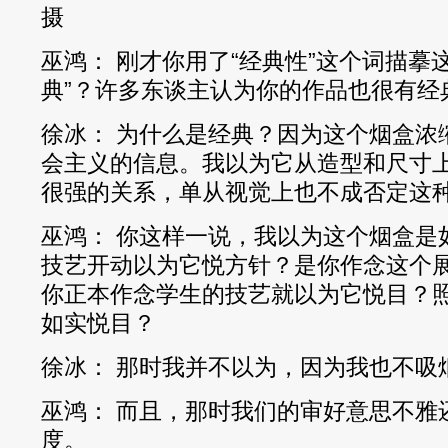
摄
巫鸿： 刚才你用了“经典性”这个词描摹
典”？许多东谈主认为你的作品也很有经
徐冰： 为什么是经典？因为这个烟盒浓
会主义的信息。我以为它从造型和尺寸上
很强的关系，单从视觉上也不成否定这
巫鸿： 你这样一说，我以为这个烟盒是
技艺开动以为它悦方针？是你作念这个
你正本作念学生的技艺就以为它悦目？
如实悦目？
徐冰： 那时我并不以为，因为我也不吸
巫鸿： 而且，那时我们的审好意思不雅
度。