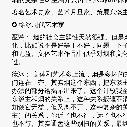
著名艺术史家、艺术月旦家、策展东谈
✪ 徐冰现代艺术家
巫鸿： 烟的社会主题性天然很强。但是
化，比如说不是好等于不好，问题一下
和无益。文体艺术作品中似乎对烟和文
过。
徐冰： 文体和艺术多上流，烟是多坏的
们连在一齐。其实烟这个东西，把东谈
办法的部分给揭示出来了。这个计较我
东谈主和烟的关系上，这种关系扳缠不
知谈它无益，但又离不开，这种复杂的关系
主）的关系，你近了也不行，远了也不
也不行。其实通盘这些别扭的关系，最