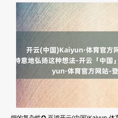
烟的复杂性✪ 巫鸿开云(中国)Kaiyun