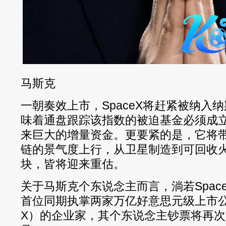
马斯克
一朝奏效上市，SpaceX将赶紧被纳入纳
味着通盘跟踪该指数的被迫基金必须成立S
来巨大的增量资金。更要紧的是，它将
链的景气度上行，从卫星制造到可回收
块，皆将迎来重估。
关于马斯克个东说念主而言，淌若Spac
首位同期执掌两家万亿好意思元级上市公司
X）的企业家，其个东说念主钞票将再