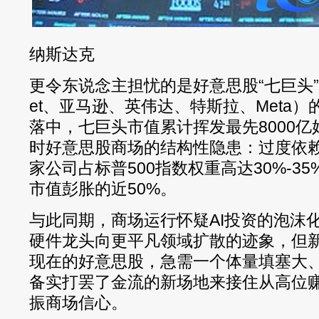
纳斯达克
更令东说念主担忧的是好意思股“七巨头”（
et、亚马逊、英伟达、特斯拉、Meta
落中，七巨头市值累计挥发最先8000
时好意思股商场的结构性隐患：过度依
家公司占标普500指数权重高达30%-35
市值彭胀的近50%。
与此同期，商场运行怀疑AI投资的泡沫
硬件龙头向更平凡领域扩散的迹象，但
现在的好意思股，急需一个体量填塞大
备实打罢了金流的新场地来接住从高位
振商场信心。