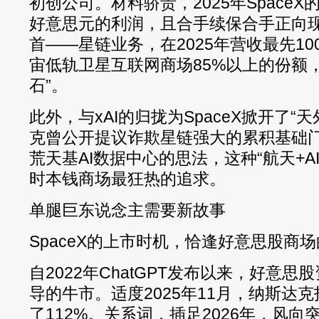
初创公司。材料骄贵，2025年SpaceX
好意思元的利润，且合手续保合手正向
首——星链业务，在2025年营收最先1
宙低轨卫星互联网商场85%以上的份额
石”。
此外，与xAI的归拢为SpaceX掀开了“
克曾公开提议诈欺星链强大的累积基础
荒天基AI数据中心的思法，这种“航天+A
时本钱商场最狂热的追求。
单腿巨东说念主需要新故事
SpaceX的上市时机，恰逢好意思股商
自2022年ChatGPT发布以来，好意思
导的牛市。适度2025年11月，纳斯达
了112%。关系词，插足2026年，风向突