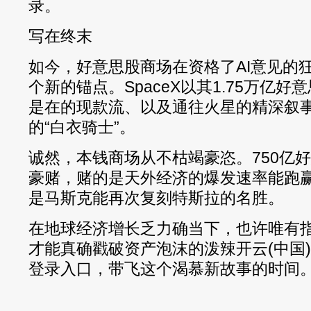
录。
写在终末
如今，好意思股商场在资格了AI意见的
个新的锚点。SpaceX以其1.75万亿
是在的现款流、以及通往火星的精深叙
的“白衣骑士”。
诚然，本钱商场从不枯竭豪恣。750亿
豪赌，赌的是天外经济的爆发速率能跑赢
是马斯克能再次复刻特斯拉的名胜。
在地球经济增长乏力确当下，也许唯有
才能真确戳破资产泡沫的泼辣开云(中国)Ka
登录入口，带飞这个渴慕新故事的时间