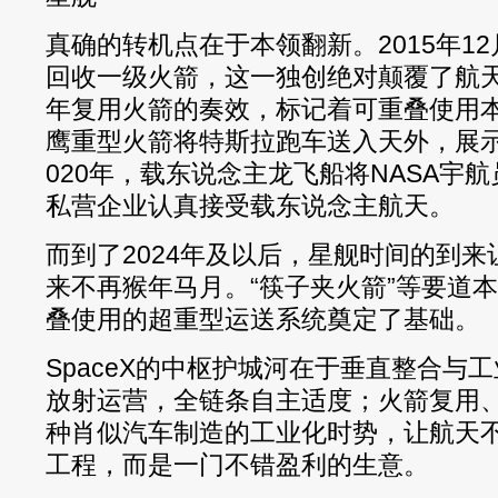
真确的转机点在于本领翻新。2015年1
回收一级火箭，这一独创绝对颠覆了航天
年复用火箭的奏效，标记着可重叠使用本
鹰重型火箭将特斯拉跑车送入天外，展
020年，载东说念主龙飞船将NASA宇
私营企业认真接受载东说念主航天。
而到了2024年及以后，星舰时间的到
来不再猴年马月。“筷子夹火箭”等要道
叠使用的超重型运送系统奠定了基础。
SpaceX的中枢护城河在于垂直整合与
放射运营，全链条自主适度；火箭复用
种肖似汽车制造的工业化时势，让航天
工程，而是一门不错盈利的生意。